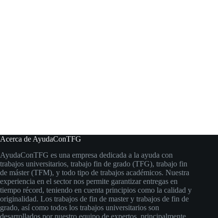
Acerca de AyudaConTFG
AyudaConTFG es una empresa dedicada a la ayuda con
trabajos universitarios, trabajo fin de grado (TFG), trabajo fin
de máster (TFM), y todo tipo de trabajos académicos. Nuestra
experiencia en el sector nos permite garantizar entregas en
tiempo récord, teniendo en cuenta principios como la calidad y
originalidad. Los trabajos de fin de master y trabajos de fin de
grado, así como todos los trabajos universitarios son
desarrollados por nuestro equipo de expertos, principalmente