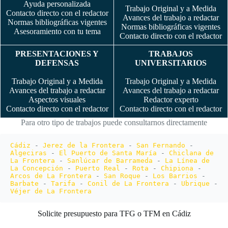
Ayuda personalizada
Trabajo Original y a Medida
Contacto directo con el redactor
Avances del trabajo a redactar
Normas bibliográficas vigentes
Normas bibliográficas vigentes
Asesoramiento con tu tema
Contacto directo con el redactor
PRESENTACIONES Y
TRABAJOS
DEFENSAS
UNIVERSITARIOS
Trabajo Original y a Medida
Trabajo Original y a Medida
Avances del trabajo a redactar
Avances del trabajo a redactar
Aspectos visuales
Redactor experto
Contacto directo con el redactor
Contacto directo con el redactor
Para otro tipo de trabajos puede consultarnos directamente
Cádiz
 - 
Jerez de la Frontera
 - 
San Fernando
 - 
Algeciras
 - 
El Puerto de Santa María
 - 
Chiclana de 
La Frontera
 - 
Sanlúcar de Barrameda
 - 
La Línea de 
La Concepción
 - 
Puerto Real
 - 
Rota
 - 
Chipiona
 - 
Arcos de La Frontera
 - 
San Roque
 - 
Los Barrios
 - 
Barbate
 - 
Tarifa
 - 
Conil de La Frontera
 - 
Ubrique
 - 
Véjer de La Frontera
Solicite presupuesto para TFG o TFM en Cádiz