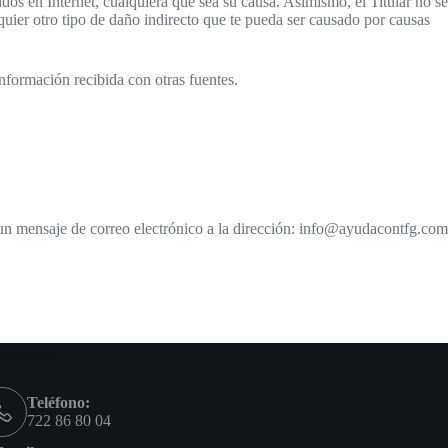
dos en Internet, cualquiera que sea su causa. Asimismo, el Titular no se
quier otro tipo de daño indirecto que te pueda ser causado por causas
nformación recibida con otras fuentes.
un mensaje de correo electrónico a la dirección:
info@ayudacontfg.com
ontacto
Teléfono:
722 86 80 04