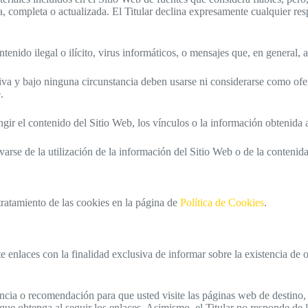
ta, completa o actualizada. El Titular declina expresamente cualquier re
enido ilegal o ilícito, virus informáticos, o mensajes que, en general, a
iva y bajo ninguna circunstancia deben usarse ni considerarse como ofe
.
ingir el contenido del Sitio Web, los vínculos o la información obtenida 
arse de la utilización de la información del Sitio Web o de la contenida 
 tratamiento de las cookies en la página de
Política de Cookies
.
 enlaces con la finalidad exclusiva de informar sobre la existencia de o
ia o recomendación para que usted visite las páginas web de destino, que
que obtenga al seguir los enlaces. Asimismo, el Titular no responde de l