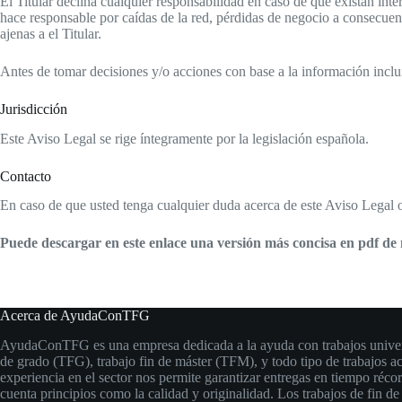
El Titular declina cualquier responsabilidad en caso de que existan int
hace responsable por caídas de la red, pérdidas de negocio a consecuenc
ajenas a el Titular.
Antes de tomar decisiones y/o acciones con base a la información inclui
Jurisdicción
Este Aviso Legal se rige íntegramente por la legislación española.
Contacto
En caso de que usted tenga cualquier duda acerca de este Aviso Legal o
Puede descargar en este enlace una versión más concisa en pdf de
Acerca de AyudaConTFG
AyudaConTFG es una empresa dedicada a la ayuda con trabajos universi
de grado (TFG), trabajo fin de máster (TFM), y todo tipo de trabajos 
experiencia en el sector nos permite garantizar entregas en tiempo réco
cuenta principios como la calidad y originalidad. Los trabajos de fin de