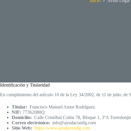
Inicio
Aviso Legal
Identificación y Titularidad
En cumplimiento del artículo 10 de la Ley 34/2002, de 11 de julio, de S
Titular:
Francisco Manuel Amor Rodríguez.
NIF:
77362080Q
Domicilio:
Calle Cristóbal Colón 78, Bloque 1, 3ºA Torredonji
Correo electrónico:
info@ayudacontfg.com
Sitio Web:
https://www.ayudacontfg.com