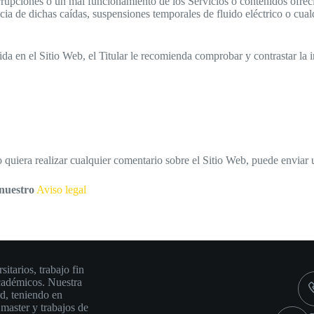
errupciones o un mal funcionamiento de los Servicios o contenidos ofreci
ia de dichas caídas, suspensiones temporales de fluido eléctrico o cual
da en el Sitio Web, el Titular le recomienda comprobar y contrastar la i
 quiera realizar cualquier comentario sobre el Sitio Web, puede enviar 
 nuestro
Aviso legal
C
tarios, trabajo fin
académicos. Nuestra
rd, teniendo en
 master y trabajos de