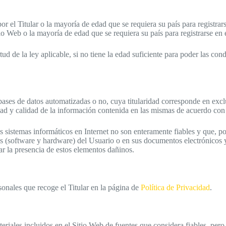
r el Titular o la mayoría de edad que se requiera su país para registrars
 Web o la mayoría de edad que se requiera su país para registrarse en el
d de la ley aplicable, si no tiene la edad suficiente para poder las cond
bases de datos automatizadas o no, cuya titularidad corresponde en exclu
dad y calidad de la información contenida en las mismas de acuerdo con 
sistemas informáticos en Internet no son enteramente fiables y que, por 
s (software y hardware) del Usuario o en sus documentos electrónicos y
r la presencia de estos elementos dañinos.
sonales que recoge el Titular en la página de
Política de Privacidad
.
teriales incluidos en el Sitio Web de fuentes que considera fiables, per