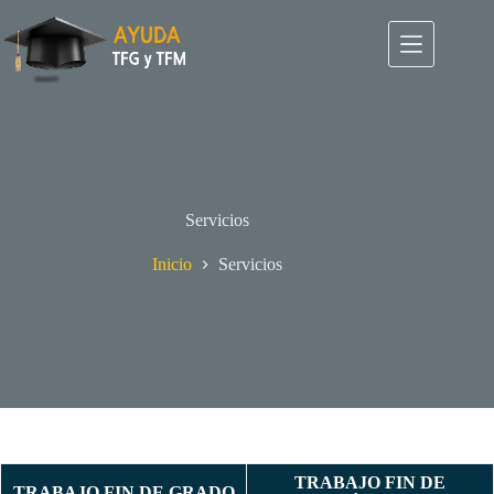
Saltar
al
contenido
Servicios
Inicio
Servicios
TRABAJO FIN DE
TRABAJO FIN DE GRADO