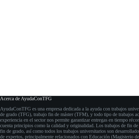
Acerca de AyudaConTFG
AyudaConTFG es una empresa dedicada a la ayuda con trabajos universi
de grado (TFG), trabajo fin de máster (TFM), y todo tipo de trabajos 
experiencia en el sector nos permite garantizar entregas en tiempo réco
cuenta principios como la calidad y originalidad. Los trabajos de fin de
fin de grado, así como todos los trabajos universitarios son desarrollad
de expertos, principalmente relacionados con Educación (Magisterio de