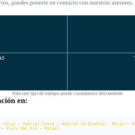
ios, puedes ponerte en contacto con nuestros asesores.
AS
Para otro tipo de trabajos puede consultarnos directamente
ción en:
- 
Vícar
 - 
Huércal-Overa
 - 
Huércal de Almería
 - 
Berja
 - 
V
 - 
Olula del Río
 - 
Macael