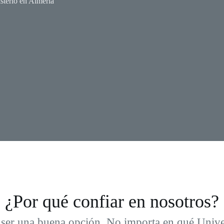
erio en Almería
¿Por qué confiar en nosotros?
ser una buena opción. No importa en qué Univers