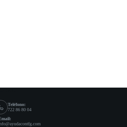
ontacto
Teléfono:
722 86 80 04
Email:
info@ayudacontfg.com