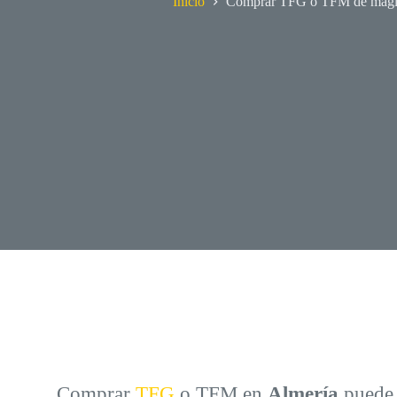
Inicio
Comprar TFG o TFM de magist
Comprar
TFG
o TFM en
Almería
puede 