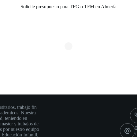
Solicite presupuesto para TFG o TFM en Almería
C
tarios, trabajo fin
académicos. Nuestra
rd, teniendo en
 master y trabajos de
os por nuestro equipo
 Educación Infantil,